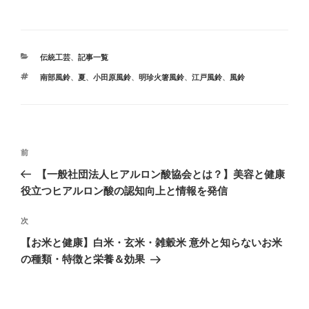
伝統工芸
、
記事一覧
南部風鈴
、
夏
、
小田原風鈴
、
明珍火箸風鈴
、
江戸風鈴
、
風鈴
前
【一般社団法人ヒアルロン酸協会とは？】美容と健康
役立つヒアルロン酸の認知向上と情報を発信
次
【お米と健康】白米・玄米・雑穀米 意外と知らないお米
の種類・特徴と栄養＆効果