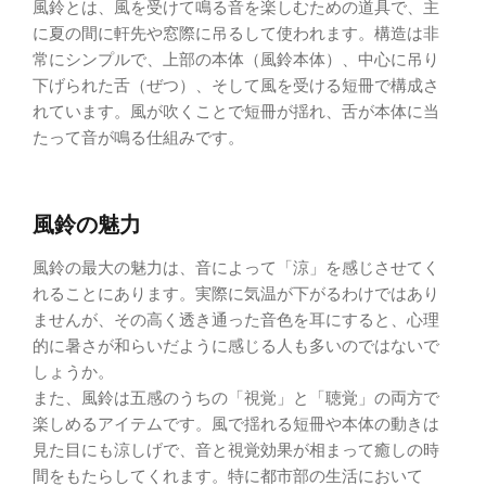
風鈴とは、風を受けて鳴る音を楽しむための道具で、主
に夏の間に軒先や窓際に吊るして使われます。構造は非
常にシンプルで、上部の本体（風鈴本体）、中心に吊り
下げられた舌（ぜつ）、そして風を受ける短冊で構成さ
れています。風が吹くことで短冊が揺れ、舌が本体に当
たって音が鳴る仕組みです。
風鈴の魅力
風鈴の最大の魅力は、音によって「涼」を感じさせてく
れることにあります。実際に気温が下がるわけではあり
ませんが、その高く透き通った音色を耳にすると、心理
的に暑さが和らいだように感じる人も多いのではないで
しょうか。
また、風鈴は五感のうちの「視覚」と「聴覚」の両方で
楽しめるアイテムです。風で揺れる短冊や本体の動きは
見た目にも涼しげで、音と視覚効果が相まって癒しの時
間をもたらしてくれます。特に都市部の生活において