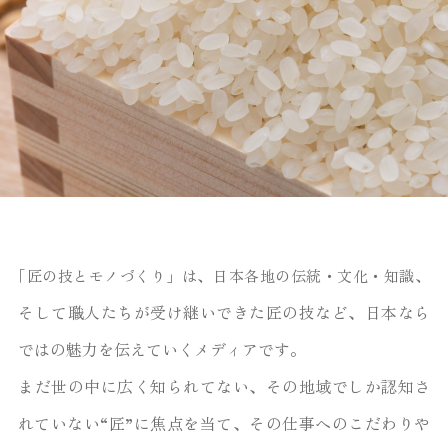
間食をナッツに変える
間食をナッツに変える
間食をナッツに変える
お米選びの基準
お米選びの基準
お米選びの基準
アスリートを支えるスポーツ
アスリートを支えるスポーツ
アスリートを支えるスポーツ
アサイーとは？
アサイーとは？
アサイーとは？
｢匠の技とモノづくり」は、日本各地の伝統・文化・知識、
だけで変わる？
だけで変わる？
だけで変わる？
トレーナーの仕事とは
トレーナーの仕事とは
トレーナーの仕事とは
毎日の食事をおいしくする
毎日の食事をおいしくする
毎日の食事をおいしくする
栄養・効果から美容・健康に注目される
栄養・効果から美容・健康に注目される
栄養・効果から美容・健康に注目される
そして職人たちが受け継いできた匠の技など、日本なら
「お米の選び方」とは？
「お米の選び方」とは？
「お米の選び方」とは？
理由までわかりやすく解説
理由までわかりやすく解説
理由までわかりやすく解説
健康と体調管理の新習慣
健康と体調管理の新習慣
健康と体調管理の新習慣
もっと見る
もっと見る
もっと見る
ではの魅力を伝えていくメディアです。
もっと見る
もっと見る
もっと見る
もっと見る
もっと見る
もっと見る
もっと見る
もっと見る
もっと見る
まだ世の中に広く知られてない、その地域でしか認知さ
れていない“匠”に焦点を当て、
その仕事へのこだわりや