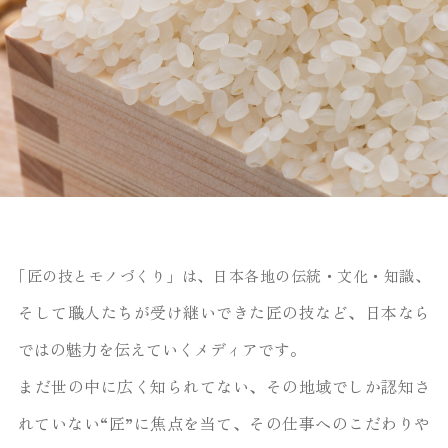
間食をナッツに変える
間食をナッツに変える
間食をナッツに変える
お米選びの基準
お米選びの基準
お米選びの基準
アスリートを支えるスポーツ
アスリートを支えるスポーツ
アスリートを支えるスポーツ
アサイーとは？
アサイーとは？
アサイーとは？
｢匠の技とモノづくり」は、日本各地の伝統・文化・知識、
だけで変わる？
だけで変わる？
だけで変わる？
トレーナーの仕事とは
トレーナーの仕事とは
トレーナーの仕事とは
毎日の食事をおいしくする
毎日の食事をおいしくする
毎日の食事をおいしくする
栄養・効果から美容・健康に注目される
栄養・効果から美容・健康に注目される
栄養・効果から美容・健康に注目される
そして職人たちが受け継いできた匠の技など、日本なら
「お米の選び方」とは？
「お米の選び方」とは？
「お米の選び方」とは？
理由までわかりやすく解説
理由までわかりやすく解説
理由までわかりやすく解説
健康と体調管理の新習慣
健康と体調管理の新習慣
健康と体調管理の新習慣
もっと見る
もっと見る
もっと見る
ではの魅力を伝えていくメディアです。
もっと見る
もっと見る
もっと見る
もっと見る
もっと見る
もっと見る
もっと見る
もっと見る
もっと見る
まだ世の中に広く知られてない、その地域でしか認知さ
れていない“匠”に焦点を当て、
その仕事へのこだわりや