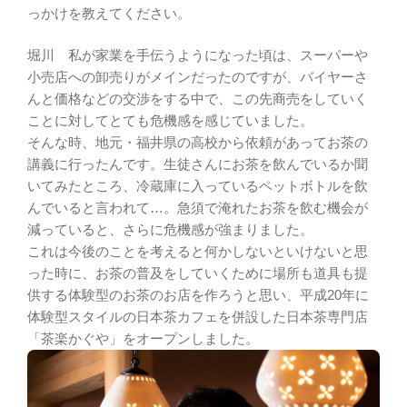
っかけを教えてください。
堀川 私が家業を手伝うようになった頃は、スーパーや
小売店への卸売りがメインだったのですが、バイヤーさ
んと価格などの交渉をする中で、この先商売をしていく
ことに対してとても危機感を感じていました。
そんな時、地元・福井県の高校から依頼があってお茶の
講義に行ったんです。生徒さんにお茶を飲んでいるか聞
いてみたところ、冷蔵庫に入っているペットボトルを飲
んでいると言われて…。急須で淹れたお茶を飲む機会が
減っていると、さらに危機感が強まりました。
これは今後のことを考えると何かしないといけないと思
った時に、お茶の普及をしていくために場所も道具も提
供する体験型のお茶のお店を作ろうと思い、平成20年に
体験型スタイルの日本茶カフェを併設した日本茶専門店
「茶楽かぐや」をオープンしました。