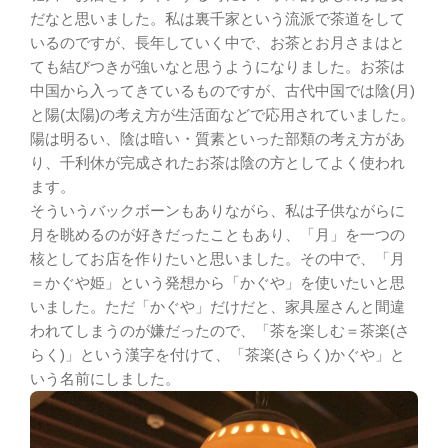
だなと思いました。私は裏千家という流派で茶道をして
いるのですが、長年していく中で、お茶とお月さまはと
ても結びつきが強いなと思うようになりました。お茶は
中国から入ってきているものですが、古代中国では陰(月)
と陽(太陽)の考え方が生活面などで応用されていました。
陽は明るい、陰は暗い・質素といった部類の考え方があ
り、千利休が完成されたお茶は陰の方としてよく使われ
ます。
そういうバックボーンもありながら、私は子供ながらに
月を眺めるのが好きだったこともあり、「月」を一つの
核としてお店を作りたいと思いました。その中で、「月
＝かぐや姫」という発想から「かぐや」を使いたいと思
いました。ただ「かぐや」だけだと、家具屋さんと間違
われてしまうのが嫌だったので、「茶を楽しむ＝茶楽(さ
らく)」という漢字を付けて、「茶楽(さらく)かぐや」と
いう名前にしました。