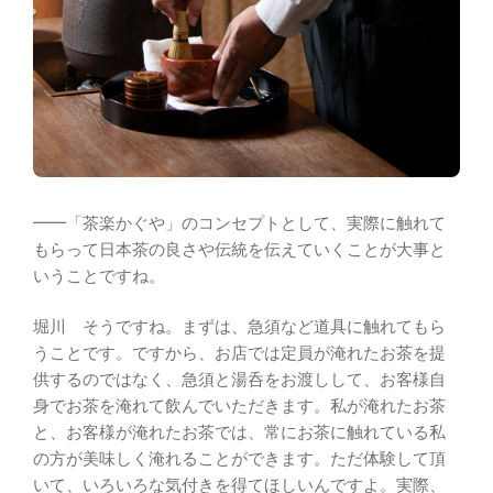
━━「茶楽かぐや」のコンセプトとして、実際に触れて
もらって日本茶の良さや伝統を伝えていくことが大事と
いうことですね。
堀川 そうですね。まずは、急須など道具に触れてもら
うことです。ですから、お店では定員が淹れたお茶を提
供するのではなく、急須と湯呑をお渡しして、お客様自
身でお茶を淹れて飲んでいただきます。私が淹れたお茶
と、お客様が淹れたお茶では、常にお茶に触れている私
の方が美味しく淹れることができます。ただ体験して頂
いて、いろいろな気付きを得てほしいんですよ。実際、