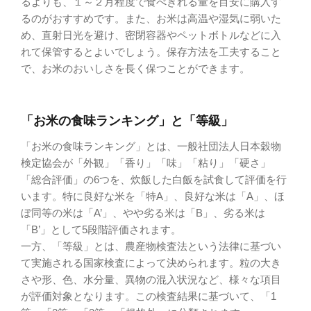
るよりも、１～２月程度で食べきれる量を目安に購入す
るのがおすすめです。また、お米は高温や湿気に弱いた
め、直射日光を避け、密閉容器やペットボトルなどに入
れて保管するとよいでしょう。保存方法を工夫すること
で、お米のおいしさを長く保つことができます。
「お米の食味ランキング」と「等級」
「お米の食味ランキング」とは、一般社団法人日本穀物
検定協会が「外観」「香り」「味」「粘り」「硬さ」
「総合評価」の6つを、炊飯した白飯を試食して評価を行
います。特に良好な米を「特A」、良好な米は「A」、ほ
ぼ同等の米は「A’」、やや劣る米は「B」、劣る米は
「B’」として5段階評価されます。
一方、「等級」とは、農産物検査法という法律に基づい
て実施される国家検査によって決められます。粒の大き
さや形、色、水分量、異物の混入状況など、様々な項目
が評価対象となります。この検査結果に基づいて、「1