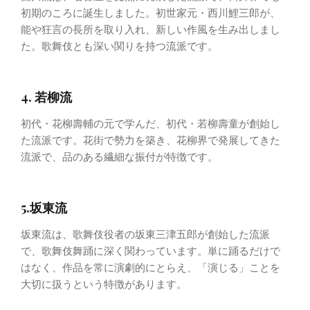
初期のころに誕生しました。初世家元・西川鯉三郎が、
能や狂言の長所を取り入れ、新しい作風を生み出しまし
た。歌舞伎とも深い関りを持つ流派です。
4. 若柳流
初代・花柳壽輔の元で学んだ、初代・若柳壽童が創始し
た流派です。花街で勢力を築き、花柳界で発展してきた
流派で、品のある繊細な振付が特徴です。
5.坂東流
坂東流は、歌舞伎役者の坂東三津五郎が創始した流派
で、歌舞伎舞踊に深く関わっています。単に踊るだけで
はなく、作品を常に演劇的にとらえ、「演じる」ことを
大切に扱うという特徴があります。