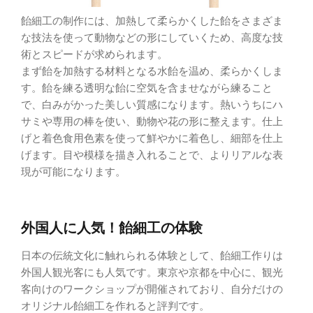
飴細工の制作には、加熱して柔らかくした飴をさまざま
な技法を使って動物などの形にしていくため、高度な技
術とスピードが求められます。
まず飴を加熱する材料となる水飴を温め、柔らかくしま
す。飴を練る透明な飴に空気を含ませながら練ること
で、白みがかった美しい質感になります。熱いうちにハ
サミや専用の棒を使い、動物や花の形に整えます。仕上
げと着色食用色素を使って鮮やかに着色し、細部を仕上
げます。目や模様を描き入れることで、よりリアルな表
現が可能になります。
外国人に人気！飴細工の体験
日本の伝統文化に触れられる体験として、飴細工作りは
外国人観光客にも人気です。東京や京都を中心に、観光
客向けのワークショップが開催されており、自分だけの
オリジナル飴細工を作れると評判です。