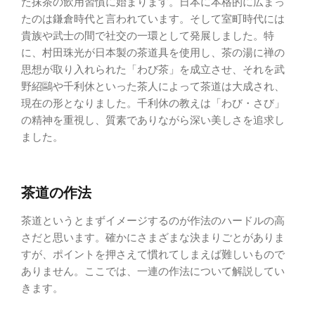
た抹茶の飲用習慣に始まります。日本に本格的に広まっ
たのは鎌倉時代と言われています。そして室町時代には
貴族や武士の間で社交の一環として発展しました。特
に、村田珠光が日本製の茶道具を使用し、茶の湯に禅の
思想が取り入れられた「わび茶」を成立させ、それを武
野紹鷗や千利休といった茶人によって茶道は大成され、
現在の形となりました。千利休の教えは「わび・さび」
の精神を重視し、質素でありながら深い美しさを追求し
ました。
茶道の作法
茶道というとまずイメージするのが作法のハードルの高
さだと思います。確かにさまざまな決まりごとがありま
すが、ポイントを押さえて慣れてしまえば難しいもので
ありません。ここでは、一連の作法について解説してい
きます。