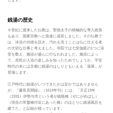
銭湯の歴史
６世紀に渡来した仏教は、聖徳太子の積極的な導入政策
もあり、国家宗教へと急速に成長しました。その仏教で
は、沐浴の功徳を説き、汚れを洗うことは仏に仕える者
の大切な仕事と考えました。寺院では七堂伽藍の1つに浴
堂を数え、施浴が盛んに行なわれました。施浴によっ
て、庶民が入浴の楽しみを知ったためでしょうか、平安
時代の末には京都に銭湯のはしりともいえる「湯屋」が
登場します。
江戸時代に銭湯がいつできたかは定かではありません
が、『慶長見聞録』（1614年刊）には、「天正19年
（1591）伊勢与市という者が銭瓶橋（ぜにがめばし）
（現在の常盤橋付近にあった橋）のほとりに銭湯風呂を
建てた」と記録が残っています。