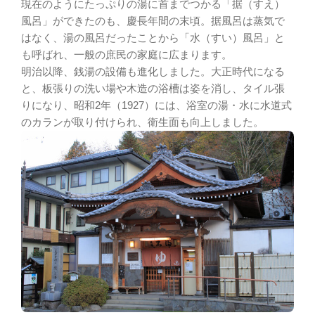
現在のようにたっぷりの湯に首までつかる「据（すえ）
風呂」ができたのも、慶長年間の末頃。据風呂は蒸気で
はなく、湯の風呂だったことから「水（すい）風呂」と
も呼ばれ、一般の庶民の家庭に広まります。
明治以降、銭湯の設備も進化しました。大正時代になる
と、板張りの洗い場や木造の浴槽は姿を消し、タイル張
りになり、昭和2年（1927）には、浴室の湯・水に水道式
のカランが取り付けられ、衛生面も向上しました。