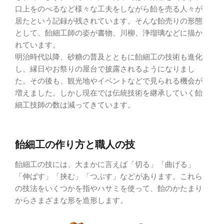
口上をのべるなど様々な工夫をしながら飴を売る人々が
居たという記録が残されています。そんな飴売りの形態
として、飴細工師の姿が書物、川柳、浄瑠璃などに描か
れています。
明治時代以降、砂糖の普及とともに飴細工の技術も進化
し、縁日やお祭りの屋台で披露されるようになりまし
た。その後も、観光地やイベントなどで見られる機会が
増えました。しかし現在では伝統技術を継承していく飴
細工技師の数は減ってきています。
飴細工の作り方と職人の技
飴細工の技には、大まかに言えば「切る」「曲げる」
「伸ばす」「挟む」「つぶす」などがあります。これら
の技法をいくつかを指やハサミを使って、飴のかたまり
からさまざまな形を造形します。