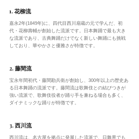
1. 花柳流
嘉永2年(1849年)に、四代目西川扇蔵の元で学んだ、初
代・花柳壽輔が創始した流派です。日本舞踊で最も大き
な流派であり、古典舞踊だけでなく新しい舞踊にも挑戦
しており、華やかさと優雅さが特徴です。
2. 藤間流
宝永年間初代・藤間勘兵衛が創始し、300年以上の歴史あ
る日本舞踊の流派です。藤間流は歌舞伎との結びつきが
強い流派で、歌舞伎役者が踊り手を兼ねる場合も多く、
ダイナミックな踊りが特徴です。
3. 西川流
西川流は、名古屋を拠点に発展した流派で、日舞界でも