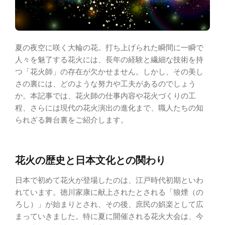
夏の夜空に咲く大輪の花。打ち上げられた瞬間に一瞬で
人々を魅了する花火には、長年の経験と繊細な技術を持
つ「花火師」の存在が欠かせません。しかし、その美し
さの裏には、どのような努力や工夫があるのでしょう
か。本記事では、花火師の仕事内容や花火づくりの工
程、さらには現代の花火演出の進化まで、職人たちの知
られざる舞台裏をご紹介します。
花火の歴史と日本文化との関わり
日本で初めて花火が登場したのは、江戸時代初期といわ
れています。徳川家康に献上されたとされる「狼煙（の
ろし）」が始まりとされ、その後、庶民の娯楽として広
まっていきました。特に夏に開催される花火大会は、今