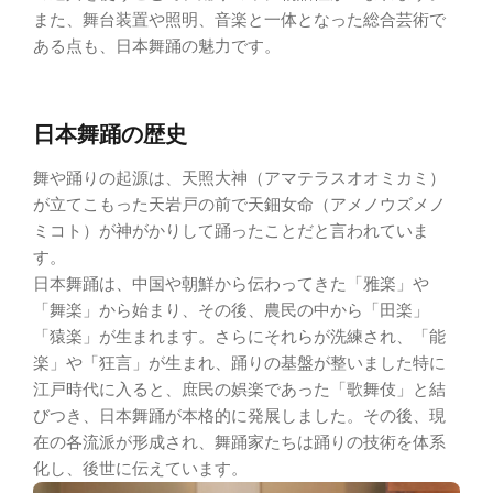
また、舞台装置や照明、音楽と一体となった総合芸術で
ある点も、日本舞踊の魅力です。
日本舞踊の歴史
舞や踊りの起源は、天照大神（アマテラスオオミカミ）
が立てこもった天岩戸の前で天鈿女命（アメノウズメノ
ミコト）が神がかりして踊ったことだと言われていま
す。
日本舞踊は、中国や朝鮮から伝わってきた「雅楽」や
「舞楽」から始まり、その後、農民の中から「田楽」
「猿楽」が生まれます。さらにそれらが洗練され、「能
楽」や「狂言」が生まれ、踊りの基盤が整いました特に
江戸時代に入ると、庶民の娯楽であった「歌舞伎」と結
びつき、日本舞踊が本格的に発展しました。その後、現
在の各流派が形成され、舞踊家たちは踊りの技術を体系
化し、後世に伝えています。