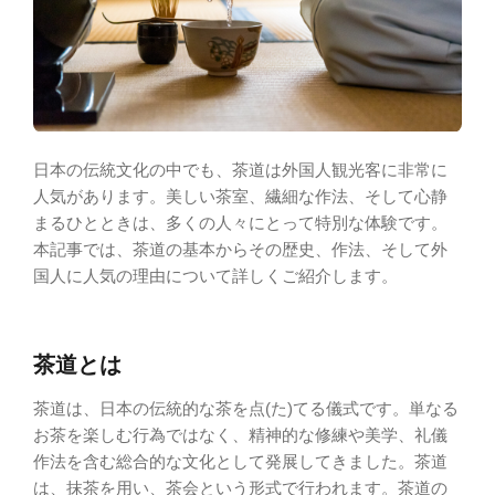
日本の伝統文化の中でも、茶道は外国人観光客に非常に
人気があります。美しい茶室、繊細な作法、そして心静
まるひとときは、多くの人々にとって特別な体験です。
本記事では、茶道の基本からその歴史、作法、そして外
国人に人気の理由について詳しくご紹介します。
茶道とは
茶道は、日本の伝統的な茶を点(た)てる儀式です。単なる
お茶を楽しむ行為ではなく、精神的な修練や美学、礼儀
作法を含む総合的な文化として発展してきました。茶道
は、抹茶を用い、茶会という形式で行われます。茶道の