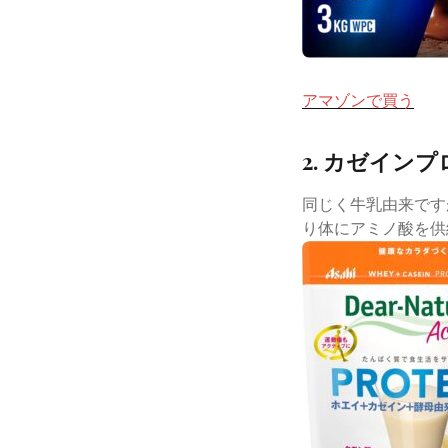
アマゾンで買う
2. カゼイン
同じく牛乳由来です
り体にアミノ酸を供