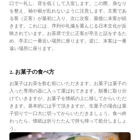
口で一礼し、背を低くして入室します。この際、身なり
を整え、袖や裾が乱れないように注意します。主賓であ
る客（正客）が最初に入り、次に次客、最後に末客が続
きます。これには、序列や礼儀を重んじる日本文化が反
映されています。お茶席で主に正客が亭主と話をするた
め、亭主に一番近い場所に座ります。逆に、末客は一番
遠い場所に座ります。
2. お菓子の食べ方
お菓子はお茶を飲む前にいただきます。お菓子は菓子の
入った専用の器に入って運ばれてきます。順番に取り分
けていきますが、お菓子を懐紙の上に移してからいただ
きます。基本的には手で頂きますが、生菓子の場合は菓
子切りで一口大に切ってからいただきましょう。食べ終
わったら、懐紙は折りたたんで持ち帰って処分しましょ
う。