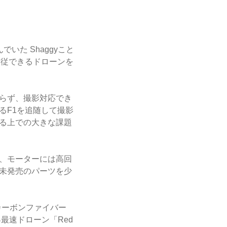
た Shaggyこと
追従できるドローンを
おらず、撮影対応でき
るF1を追随して撮影
る上での大きな課題
、モーターには高回
未発売のパーツを少
カーボンファイバー
最速ドローン「Red