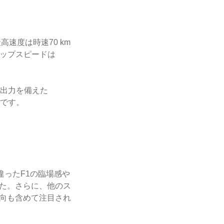
速度は時速70 km
で、トップスピードは
ー出力を備えた
ルです。
味違ったF1の臨場感や
た。さらに、他のス
向も含めて注目され