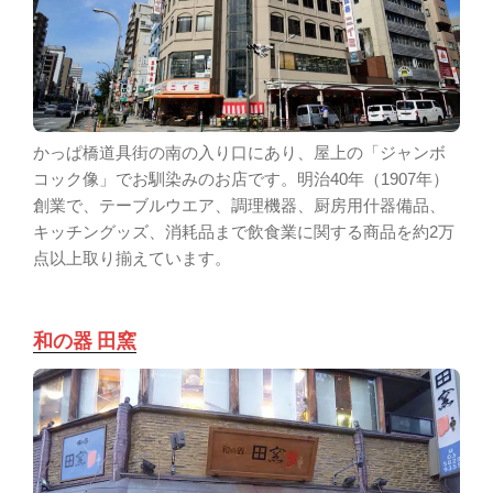
かっぱ橋道具街の南の入り口にあり、屋上の「ジャンボ
コック像」でお馴染みのお店です。明治40年（1907年）
創業で、テーブルウエア、調理機器、厨房用什器備品、
キッチングッズ、消耗品まで飲食業に関する商品を約2万
点以上取り揃えています。
和の器 田窯