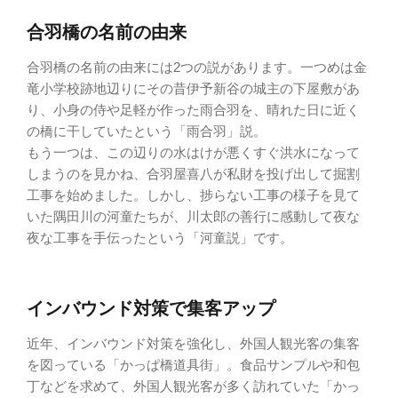
合羽橋の名前の由来
合羽橋の名前の由来には2つの説があります。一つめは金
竜小学校跡地辺りにその昔伊予新谷の城主の下屋敷があ
り、小身の侍や足軽が作った雨合羽を、晴れた日に近く
の橋に干していたという「雨合羽」説。
もう一つは、この辺りの水はけが悪くすぐ洪水になって
しまうのを見かね、合羽屋喜八が私財を投げ出して掘割
工事を始めました。しかし、捗らない工事の様子を見て
いた隅田川の河童たちが、川太郎の善行に感動して夜な
夜な工事を手伝ったという「河童説」です。
インバウンド対策で集客アップ
近年、インバウンド対策を強化し、外国人観光客の集客
を図っている「かっぱ橋道具街」。食品サンプルや和包
丁などを求めて、外国人観光客が多く訪れていた「かっ